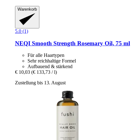
Warenkorb
5.0 (1)
NEQI
Smooth Strength Rosemary Oil, 75 ml
Für alle Haartypen
Sehr reichhaltige Formel
Aufbauend & stärkend
€ 10,03
(€ 133,73 / l)
Zustellung bis 13. August