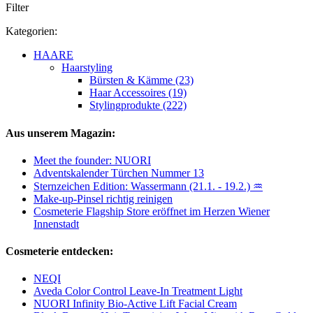
Filter
Kategorien:
HAARE
Haarstyling
Bürsten & Kämme (23)
Haar Accessoires (19)
Stylingprodukte (222)
Aus unserem Magazin:
Meet the founder: NUORI
Adventskalender Türchen Nummer 13
Sternzeichen Edition: Wassermann (21.1. - 19.2.) ♒
Make-up-Pinsel richtig reinigen
Cosmeterie Flagship Store eröffnet im Herzen Wiener
Innenstadt
Cosmeterie entdecken:
NEQI
Aveda Color Control Leave-In Treatment Light
NUORI Infinity Bio-Active Lift Facial Cream