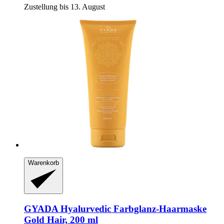
Zustellung bis 13. August
Warenkorb
GYADA
Hyalurvedic Farbglanz-​Haarmaske
Gold Hair, 200 ml