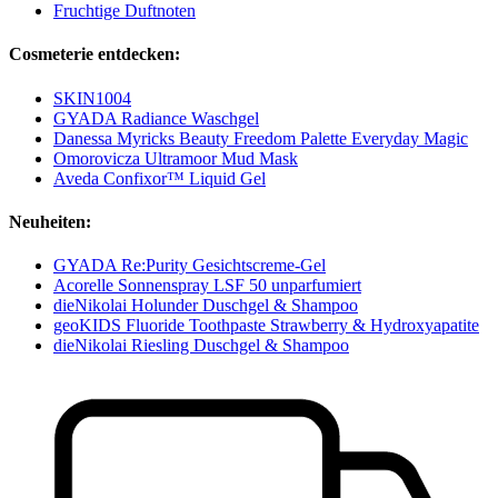
Fruchtige Duftnoten
Cosmeterie entdecken:
SKIN1004
GYADA Radiance Waschgel
Danessa Myricks Beauty Freedom Palette Everyday Magic
Omorovicza Ultramoor Mud Mask
Aveda Confixor™ Liquid Gel
Neuheiten:
GYADA Re:Purity Gesichtscreme-Gel
Acorelle Sonnenspray LSF 50 unparfumiert
dieNikolai Holunder Duschgel & Shampoo
geoKIDS Fluoride Toothpaste Strawberry & Hydroxyapatite
dieNikolai Riesling Duschgel & Shampoo