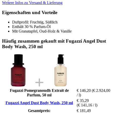
Weitere Infos zu Versand & Lieferung
Eigenschaften und Vorteile
Duftprofil: Fruchtig, Süßlich
Enthält 30 % Parfum-Öl
Mit Granatapfel, Oud-Holz & Vanille
Häufig zusammen gekauft mit Fugazzi Angel Dust
Body Wash, 250 ml
Fugazzi Pomegranoudh Extrait de
€ 146,20
(€ 2.924,00
Parfum, 50 ml
/ l)
€ 35,29
Fugazzi Angel Dust Body Wash, 250 ml
(€ 141,16 / l)
Gesamtpreis:
€ 181,49