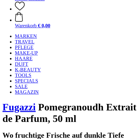
Warenkorb
€ 0,00
MARKEN
TRAVEL
PFLEGE
MAKE-UP
HAARE
DUFT
K-BEAUTY
TOOLS
SPECIALS
SALE
MAGAZIN
Fugazzi
Pomegranoudh Extrait
de Parfum, 50 ml
Wo fruchtige Frische auf dunkle Tiefe