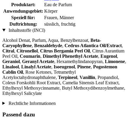
Produktart:
Eau de Parfum
Anwendungsgebiet:
Körper
Speziell für:
Frauen, Männer
Duftrichtung:
süsslich, fruchtig
Inhaltsstoffe (INCI)
Alcohol Denat, Parfum, Aqua, Benzylbenzoat,
Beta-
Caryophyllene
,
Benzaldehyde
,
Cedrus Atlantica Oil/Extract
,
Citral
,
Citronellol
,
Citrus Bergamia Peel Oil
, Citrus Aurantium
Peel Oil,
Coumarin
,
Dimethyl Phenethyl Acetate
,
Eugenol
,
Geraniol
,
Geranyl Acetate
, Hexamethylindanopyran,
Limonene
,
Linalool
,
Linalyl Acetate
,
Isoeugenol
,
Pinene
,
Pogostemon
Cablin Oil
, Rose Ketones, Tetramethyl
Acetyloctahydronaphthalene,
Terpineol
,
Vanillin
, Propandiol,
Coleus Forskohlii Root Extract, Camelia Sinensis Leaf Extract,
Ethylhexyl Methoxycinnamate, Butyl Methoxydibenzoylmethane,
Ethylhexyl Salicylate
Rechtliche Informationen
Passend dazu