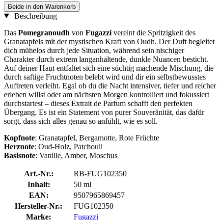
Beide in den Warenkorb
Beschreibung
Das
Pomegranoudh
von
Fugazzi
vereint die Spritzigkeit des
Granatapfels mit der mystischen Kraft von Oudh. Der Duft begleitet
dich mühelos durch jede Situation, während sein nischiger
Charakter durch extrem langanhaltende, dunkle Nuancen besticht.
Auf deiner Haut entfaltet sich eine süchtig machende Mischung, die
durch saftige Fruchtnoten belebt wird und dir ein selbstbewusstes
Auftreten verleiht. Egal ob du die Nacht intensiver, tiefer und reicher
erleben willst oder am nächsten Morgen kontrolliert und fokussiert
durchstartest – dieses Extrait de Parfum schafft den perfekten
Übergang. Es ist ein Statement von purer Souveränität, das dafür
sorgt, dass sich alles genau so anfühlt, wie es soll.
Kopfnote
: Granatapfel, Bergamotte, Rote Früchte
Herznote
: Oud-Holz, Patchouli
Basisnote
: Vanille, Amber, Moschus
Art.-Nr.:
RB-FUG102350
Inhalt:
50 ml
EAN:
9507965869457
Hersteller-Nr.:
FUG102350
Marke:
Fugazzi