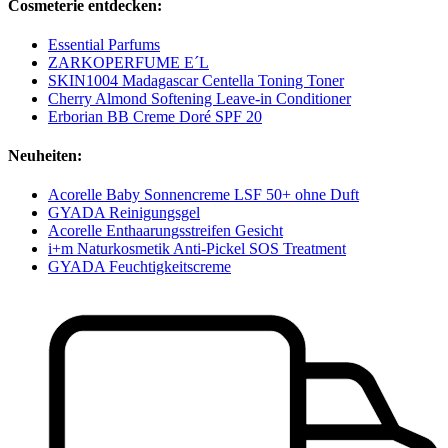
Cosmeterie entdecken:
Essential Parfums
ZARKOPERFUME E´L
SKIN1004 Madagascar Centella Toning Toner
Cherry Almond Softening Leave-in Conditioner
Erborian BB Creme Doré SPF 20
Neuheiten:
Acorelle Baby Sonnencreme LSF 50+ ohne Duft
GYADA Reinigungsgel
Acorelle Enthaarungsstreifen Gesicht
i+m Naturkosmetik Anti-Pickel SOS Treatment
GYADA Feuchtigkeitscreme