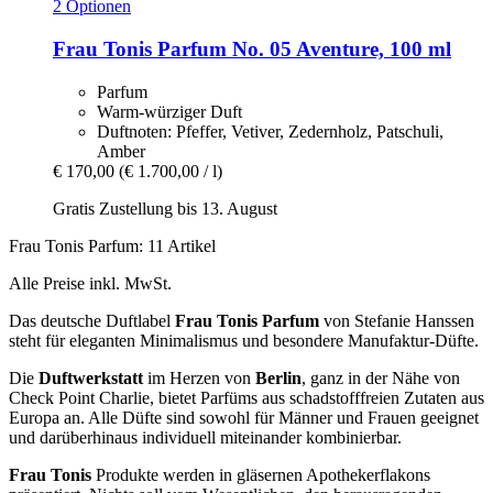
2 Optionen
Frau Tonis Parfum
No. 05 Aventure, 100 ml
Parfum
Warm-würziger Duft
Duftnoten: Pfeffer, Vetiver, Zedernholz, Patschuli,
Amber
€ 170,00
(€ 1.700,00 / l)
Gratis Zustellung bis 13. August
Frau Tonis Parfum: 11 Artikel
Alle Preise inkl. MwSt.
Das deutsche Duftlabel
Frau Tonis Parfum
von Stefanie Hanssen
steht für eleganten Minimalismus und besondere Manufaktur-Düfte.
Die
Duftwerkstatt
im Herzen von
Berlin
, ganz in der Nähe von
Check Point Charlie, bietet Parfüms aus schadstofffreien Zutaten aus
Europa an. Alle Düfte sind sowohl für Männer und Frauen geeignet
und darüberhinaus individuell miteinander kombinierbar.
Frau Tonis
Produkte werden in gläsernen Apothekerflakons