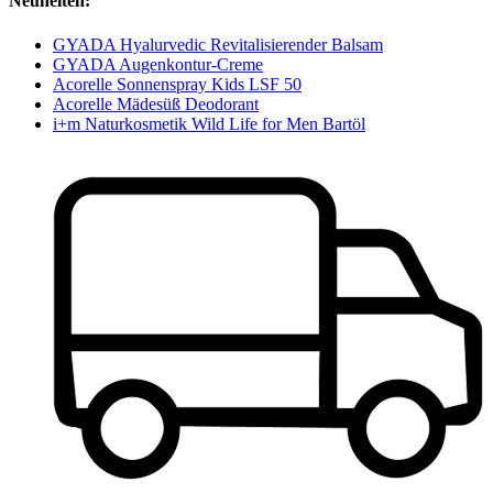
Neuheiten:
GYADA Hyalurvedic Revitalisierender Balsam
GYADA Augenkontur-Creme
Acorelle Sonnenspray Kids LSF 50
Acorelle Mädesüß Deodorant
i+m Naturkosmetik Wild Life for Men Bartöl