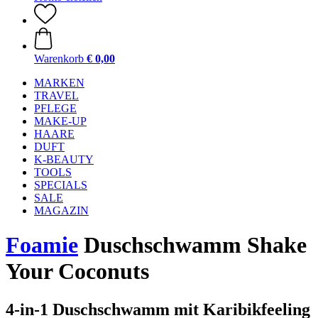
Warenkorb
€ 0,00
MARKEN
TRAVEL
PFLEGE
MAKE-UP
HAARE
DUFT
K-BEAUTY
TOOLS
SPECIALS
SALE
MAGAZIN
Foamie
Duschschwamm Shake
Your Coconuts
4-in-1 Duschschwamm mit Karibikfeeling