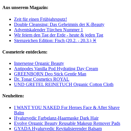
Aus unserem Magazin:
Zeit für einen Frühjahrsputz!
Double Cleansing: Das Geheimnis der K-Beauty
Adventskalender Türchen Nummer 1
Wir feiern den Tag der Erde - heute & jeden Tag
Sternzeichen Edition: Fisch (20.2. - 20.3.) ♓
Cosmeterie entdecken:
Innersense Organic Beauty
Antipodes Vanilla Pod Hydrating Day Cream
GREENBORN Deo Stick Gentle Man
Dr. Tonar Cosmetics ROYAL
UND GRETEL REINETUCH Organic Cotton Cloth
Neuheiten:
I WANT YOU NAKED For Heroes Face & After Shave
Balm
Hyalurvedic Farbglanz-Haarmaske Dark Hair
Evolve Organic Beauty Reusable Makeup Remover Pads
GYADA Hyalurvedic Revitalisierender Balsam