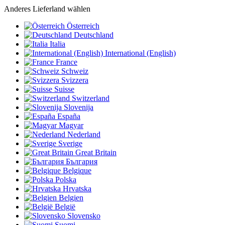
Anderes Lieferland wählen
Österreich
Deutschland
Italia
International (English)
France
Schweiz
Svizzera
Suisse
Switzerland
Slovenija
España
Magyar
Nederland
Sverige
Great Britain
България
Belgique
Polska
Hrvatska
Belgien
België
Slovensko
Suomi