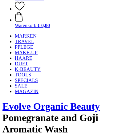
Warenkorb
€ 0,00
MARKEN
TRAVEL
PFLEGE
MAKE-UP
HAARE
DUFT
K-BEAUTY
TOOLS
SPECIALS
SALE
MAGAZIN
Evolve Organic Beauty
Pomegranate and Goji
Aromatic Wash