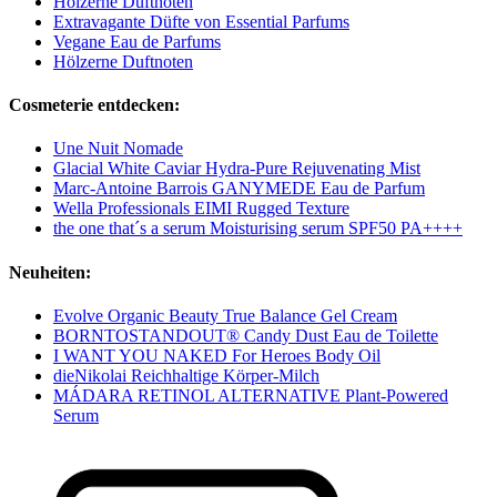
Hölzerne Duftnoten
Extravagante Düfte von Essential Parfums
Vegane Eau de Parfums
Hölzerne Duftnoten
Cosmeterie entdecken:
Une Nuit Nomade
Glacial White Caviar Hydra-Pure Rejuvenating Mist
Marc-Antoine Barrois GANYMEDE Eau de Parfum
Wella Professionals EIMI Rugged Texture
the one that´s a serum Moisturising serum SPF50 PA++++
Neuheiten:
Evolve Organic Beauty True Balance Gel Cream
BORNTOSTANDOUT® Candy Dust Eau de Toilette
I WANT YOU NAKED For Heroes Body Oil
dieNikolai Reichhaltige Körper-Milch
MÁDARA RETINOL ALTERNATIVE Plant-Powered
Serum