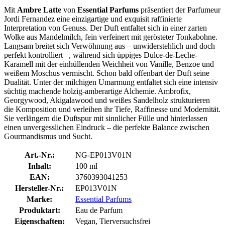
Mit
Ambre Latte
von
Essential Parfums
präsentiert der Parfumeur
Jordi Fernandez eine einzigartige und exquisit raffinierte
Interpretation von Genuss. Der Duft entfaltet sich in einer zarten
Wolke aus Mandelmilch, fein verfeinert mit gerösteter Tonkabohne.
Langsam breitet sich Verwöhnung aus – unwiderstehlich und doch
perfekt kontrolliert –, während sich üppiges Dulce-de-Leche-
Karamell mit der einhüllenden Weichheit von Vanille, Benzoe und
weißem Moschus vermischt. Schon bald offenbart der Duft seine
Dualität. Unter der milchigen Umarmung entfaltet sich eine intensiv
süchtig machende holzig-amberartige Alchemie. Ambrofix,
Georgywood, Akigalawood und weißes Sandelholz strukturieren
die Komposition und verleihen ihr Tiefe, Raffinesse und Modernität.
Sie verlängern die Duftspur mit sinnlicher Fülle und hinterlassen
einen unvergesslichen Eindruck – die perfekte Balance zwischen
Gourmandismus und Sucht.
Art.-Nr.:
NG-EP013V01N
Inhalt:
100 ml
EAN:
3760393041253
Hersteller-Nr.:
EP013V01N
Marke:
Essential Parfums
Produktart:
Eau de Parfum
Eigenschaften:
Vegan, Tierversuchsfrei