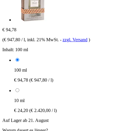
€ 94,78
(
€ 947,80 / l
, inkl. 21% MwSt.
-
zzgl. Versand
)
Inhalt:
100 ml
100 ml
€ 94,78
(€ 947,80 / l)
10 ml
€ 24,20
(€ 2.420,00 / l)
Auf Lager ab 21. August
Warum dauert es länger?