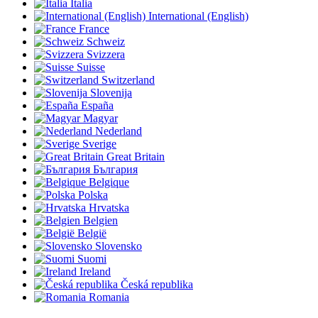
Italia
International (English)
France
Schweiz
Svizzera
Suisse
Switzerland
Slovenija
España
Magyar
Nederland
Sverige
Great Britain
България
Belgique
Polska
Hrvatska
Belgien
België
Slovensko
Suomi
Ireland
Česká republika
Romania