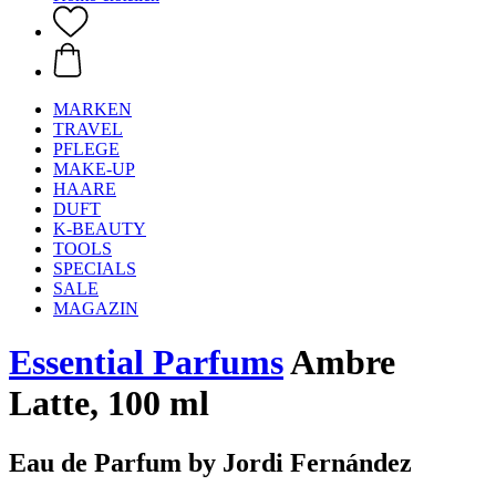
MARKEN
TRAVEL
PFLEGE
MAKE-UP
HAARE
DUFT
K-BEAUTY
TOOLS
SPECIALS
SALE
MAGAZIN
Essential Parfums
Ambre
Latte, 100 ml
Eau de Parfum by Jordi Fernández