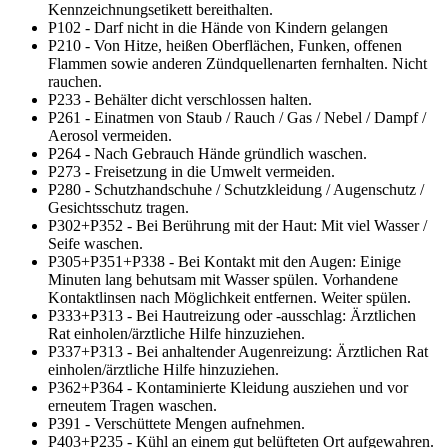
Kennzeichnungsetikett bereithalten.
P102 - Darf nicht in die Hände von Kindern gelangen
P210 - Von Hitze, heißen Oberflächen, Funken, offenen
Flammen sowie anderen Zündquellenarten fernhalten. Nicht
rauchen.
P233 - Behälter dicht verschlossen halten.
P261 - Einatmen von Staub / Rauch / Gas / Nebel / Dampf /
Aerosol vermeiden.
P264 - Nach Gebrauch Hände gründlich waschen.
P273 - Freisetzung in die Umwelt vermeiden.
P280 - Schutzhandschuhe / Schutzkleidung / Augenschutz /
Gesichtsschutz tragen.
P302+P352 - Bei Berührung mit der Haut: Mit viel Wasser /
Seife waschen.
P305+P351+P338 - Bei Kontakt mit den Augen: Einige
Minuten lang behutsam mit Wasser spülen. Vorhandene
Kontaktlinsen nach Möglichkeit entfernen. Weiter spülen.
P333+P313 - Bei Hautreizung oder -ausschlag: Ärztlichen
Rat einholen/ärztliche Hilfe hinzuziehen.
P337+P313 - Bei anhaltender Augenreizung: Ärztlichen Rat
einholen/ärztliche Hilfe hinzuziehen.
P362+P364 - Kontaminierte Kleidung ausziehen und vor
erneutem Tragen waschen.
P391 - Verschüttete Mengen aufnehmen.
P403+P235 - Kühl an einem gut belüfteten Ort aufgewahren.