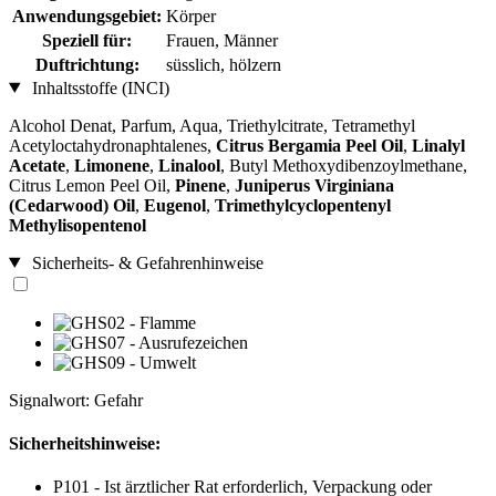
Anwendungsgebiet:
Körper
Speziell für:
Frauen, Männer
Duftrichtung:
süsslich, hölzern
Inhaltsstoffe (INCI)
Alcohol Denat, Parfum, Aqua, Triethylcitrate, Tetramethyl
Acetyloctahydronaphtalenes,
Citrus Bergamia Peel Oil
,
Linalyl
Acetate
,
Limonene
,
Linalool
, Butyl Methoxydibenzoylmethane,
Citrus Lemon Peel Oil,
Pinene
,
Juniperus Virginiana
(Cedarwood) Oil
,
Eugenol
,
Trimethylcyclopentenyl
Methylisopentenol
Sicherheits- & Gefahrenhinweise
Signalwort: Gefahr
Sicherheitshinweise:
P101 - Ist ärztlicher Rat erforderlich, Verpackung oder