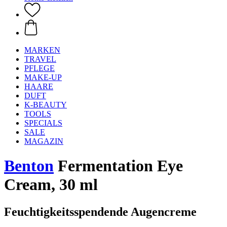
MARKEN
TRAVEL
PFLEGE
MAKE-UP
HAARE
DUFT
K-BEAUTY
TOOLS
SPECIALS
SALE
MAGAZIN
Benton
Fermentation Eye
Cream, 30 ml
Feuchtigkeitsspendende Augencreme