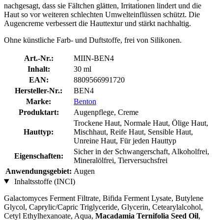
nachgesagt, dass sie Fältchen glätten, Irritationen lindert und die
Haut so vor weiteren schlechten Umwelteinflüssen schützt. Die
Augencreme verbessert die Hauttextur und stärkt nachhaltig.
Ohne künstliche Farb- und Duftstoffe, frei von Silikonen.
Art.-Nr.:
MIIN-BEN4
Inhalt:
30 ml
EAN:
8809566991720
Hersteller-Nr.:
BEN4
Marke:
Benton
Produktart:
Augenpflege, Creme
Trockene Haut, Normale Haut, Ölige Haut,
Hauttyp:
Mischhaut, Reife Haut, Sensible Haut,
Unreine Haut, Für jeden Hauttyp
Sicher in der Schwangerschaft, Alkoholfrei,
Eigenschaften:
Mineralölfrei, Tierversuchsfrei
Anwendungsgebiet:
Augen
Inhaltsstoffe (INCI)
Galactomyces Ferment Filtrate, Bifida Ferment Lysate, Butylene
Glycol, Caprylic/Capric Triglyceride, Glycerin, Cetearylalcohol,
Cetyl Ethylhexanoate, Aqua,
Macadamia Ternifolia Seed Oil
,