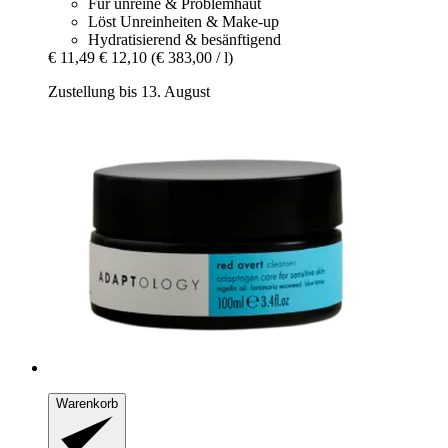
Für unreine & Problemhaut
Löst Unreinheiten & Make-up
Hydratisierend & besänftigend
€ 11,49
€ 12,10
(€ 383,00 / l)
Zustellung bis 13. August
Warenkorb