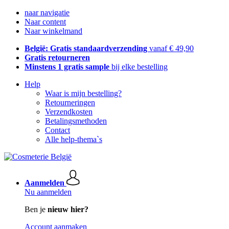
naar navigatie
Naar content
Naar winkelmand
België: Gratis standaardverzending
vanaf € 49,90
Gratis retourneren
Minstens 1 gratis sample
bij elke bestelling
Help
Waar is mijn bestelling?
Retourneringen
Verzendkosten
Betalingsmethoden
Contact
Alle help-thema`s
Aanmelden
Nu aanmelden
Ben je
nieuw hier?
Account aanmaken