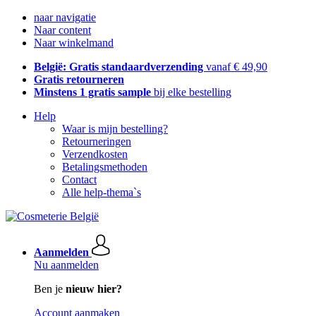
naar navigatie
Naar content
Naar winkelmand
België: Gratis standaardverzending
vanaf € 49,90
Gratis retourneren
Minstens 1 gratis sample
bij elke bestelling
Help
Waar is mijn bestelling?
Retourneringen
Verzendkosten
Betalingsmethoden
Contact
Alle help-thema`s
Aanmelden
Nu aanmelden
Ben je
nieuw hier?
Account aanmaken