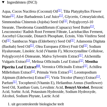
Ingrediënten (INCI)
[1]
Aqua, Cocos Nucifera (Coconut) Oil
, Tilia Platyphyllos Flower
[1]
[1]
Water
, Aloe Barbadensis Leaf Juice
, Glycerin, Cetearylalcohol,
[1]
Simmondsia Chinensis (Jojoba) Seed Oil
, Polyglyceryl-10
[1]
Stearate, Theobroma Grandiflorum (Cupuacu) Seed Butter
,
Leuconostoc/ Radish Root Ferment Filtrate, Lactobacillus Ferment,
Ascorbyl Glucoside, Distarch Phosphate, Ectoin, Vitis Vinifera Seed
[1]
[1]
Oil
, Sambucus Nigra (Elderberry) Seed Oil
, Adansonia Digitata
[1]
[1]
(Baobab) Seed Oil
, Olea Europaea (Olive) Fruit Oil
, Sodium
Hyaluronate, Linoleic Acid (Vitamin F), Microcrystalline Cellulose,
[1]
Polyglyceryl-6 Distearate, Malva Sylvestris Extract
, Alchemilla
[1]
[1]
Vulgaris Extract
, Melissa Officinalis Leaf Extract
,
Mentha
[1]
[1]
Piperita Leaf Extract
, Veronica Officinalis Extract
, Achillea
[1]
[1]
Millefolium Extract
, Primula Veris Extract
, Leontopodium
[1]
[1]
Alpinum (Edelweiss) Extract
, Viola Tricolor (Pansy) Extract
,
[1]
Parfum
, Tocopherol (Vitamin E), Helianthus Annus (Sunflower)
Seed Oil, Xanthan Gum, Levulinic Acid,
Benzyl Alcohol
, Benzoic
Acid, Sorbic Acid, Potassium Hydroxide, Sodium Hydroxyde,
Alcohol, Sodium Phytate, Lactic Acid
uit gecontroleerde biologische teelt