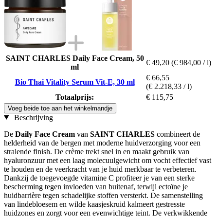
SAINT CHARLES Daily Face Cream, 50
€ 49,20
(€ 984,00 / l)
ml
€ 66,55
Bio Thai Vitality Serum Vit-E, 30 ml
(€ 2.218,33 / l)
Totaalprijs:
€ 115,75
Voeg beide toe aan het winkelmandje
Beschrijving
De
Daily Face Cream
van
SAINT CHARLES
combineert de
helderheid van de bergen met moderne huidverzorging voor een
stralende finish. De crème trekt snel in en maakt gebruik van
hyaluronzuur met een laag molecuulgewicht om vocht effectief vast
te houden en de veerkracht van je huid merkbaar te verbeteren.
Dankzij de toegevoegde vitamine C profiteer je van een sterke
bescherming tegen invloeden van buitenaf, terwijl ectoïne je
huidbarrière tegen schadelijke stoffen versterkt. De samenstelling
van lindebloesem en wilde kaasjeskruid kalmeert gestresste
huidzones en zorgt voor een evenwichtige teint. De verkwikkende