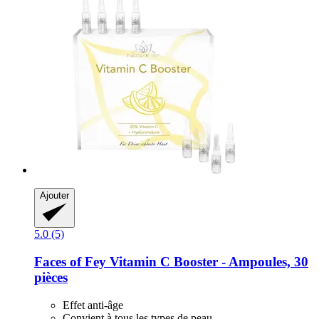
Ajouter
5.0 (5)
Faces of Fey
Vitamin C Booster -​ Ampoules, 30
pièces
Effet anti-âge
Convient à tous les types de peau