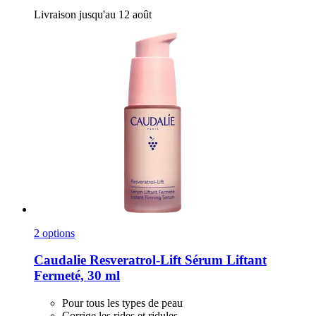
Livraison jusqu'au 12 août
2 options
Caudalie
Resveratrol-​Lift Sérum Liftant
Fermeté, 30 ml
Pour tous les types de peau
Corrige les rides et ridules