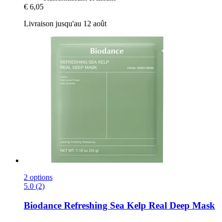
€ 6,05
Livraison jusqu'au 12 août
2 options
5.0 (2)
Biodance
Refreshing Sea Kelp Real Deep Mask