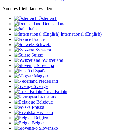
Anderes Lieferland wählen
Österreich
Deutschland
Italia
International (English)
France
Schweiz
Svizzera
Suisse
Switzerland
Slovenija
España
Magyar
Nederland
Sverige
Great Britain
България
Belgique
Polska
Hrvatska
Belgien
België
Slovensko