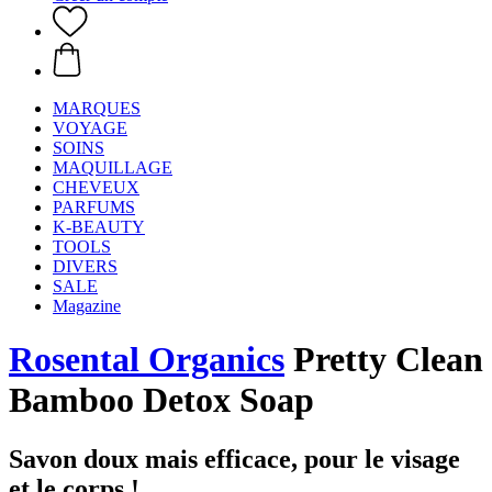
MARQUES
VOYAGE
SOINS
MAQUILLAGE
CHEVEUX
PARFUMS
K-BEAUTY
TOOLS
DIVERS
SALE
Magazine
Rosental Organics
Pretty Clean
Bamboo Detox Soap
Savon doux mais efficace, pour le visage
et le corps !