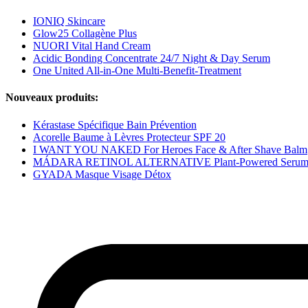
IONIQ Skincare
Glow25 Collagène Plus
NUORI Vital Hand Cream
Acidic Bonding Concentrate 24/7 Night & Day Serum
One United All-in-One Multi-Benefit-Treatment
Nouveaux produits:
Kérastase Spécifique Bain Prévention
Acorelle Baume à Lèvres Protecteur SPF 20
I WANT YOU NAKED For Heroes Face & After Shave Balm
MÁDARA RETINOL ALTERNATIVE Plant-Powered Seru
GYADA Masque Visage Détox