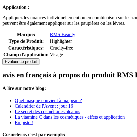
Application
:
Appliquez les nuances individuellement ou en combinaison sur les zone
peuvent être également appliquer sur les paupières ou les lèvres.
Marque:
RMS Beauty
Type de Produit:
Highlighter
Caractéristiques:
Cruelty-free
Champ d'application:
Visage
Evaluer ce produit
avis en français à propos du produit RMS 
À lire sur notre blog:
Quel masque convient à ma peau ?
Calendrier de l'Avent : jour 16
Le secret des cosmétiques alcalins
La vitamine C dans les cosmétiques - effets et application
En piste !
Cosmeterie, c'est par exemple: