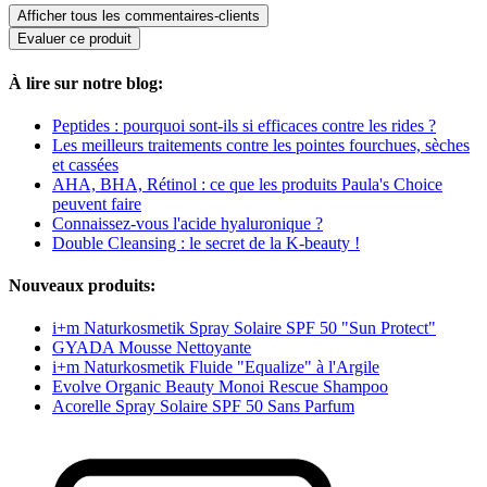
Afficher tous les commentaires-clients
Evaluer ce produit
À lire sur notre blog:
Peptides : pourquoi sont-ils si efficaces contre les rides ?
Les meilleurs traitements contre les pointes fourchues, sèches
et cassées
AHA, BHA, Rétinol : ce que les produits Paula's Choice
peuvent faire
Connaissez-vous l'acide hyaluronique ?
Double Cleansing : le secret de la K-beauty !
Nouveaux produits:
i+m Naturkosmetik Spray Solaire SPF 50 "Sun Protect"
GYADA Mousse Nettoyante
i+m Naturkosmetik Fluide "Equalize" à l'Argile
Evolve Organic Beauty Monoi Rescue Shampoo
Acorelle Spray Solaire SPF 50 Sans Parfum