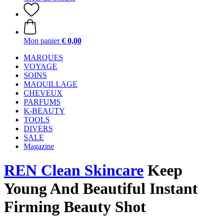
Mon panier
€ 0,00
MARQUES
VOYAGE
SOINS
MAQUILLAGE
CHEVEUX
PARFUMS
K-BEAUTY
TOOLS
DIVERS
SALE
Magazine
REN Clean Skincare
Keep
Young And Beautiful Instant
Firming Beauty Shot