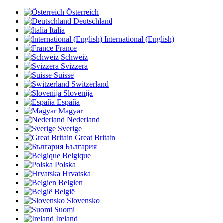
Österreich
Deutschland
Italia
International (English)
France
Schweiz
Svizzera
Suisse
Switzerland
Slovenija
España
Magyar
Nederland
Sverige
Great Britain
България
Belgique
Polska
Hrvatska
Belgien
België
Slovensko
Suomi
Ireland