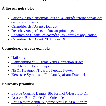
À lire sur notre blog:
Faisons le bien ensemble lors de la Journée internationale des
droits des femmes
Calendrier de l'Avent : jour 20
Des cheveux parfaits, même au printemps !
La vitamine C dans les cosmétiques - effets et application
Calendrier de l'Avent 2021 : jour 19
Cosmeterie, c'est par exemple:
Nailberry
Plantscription™ - Crème Yeux Correction Rides
Shu Uemura Tsuki Shape
NEQI Treatment Treasure Peptide Power
Kérastase Symbiose - Fondant Apaisant Essentiel
Nouveaux produits:
Evolve Organic Beauty Bio-Retinol Glossy Lip Oil
Acorelle Roll-On de Cire Orientale
Shu Uemura Ashita Supreme Anti Hair-Fall Serum