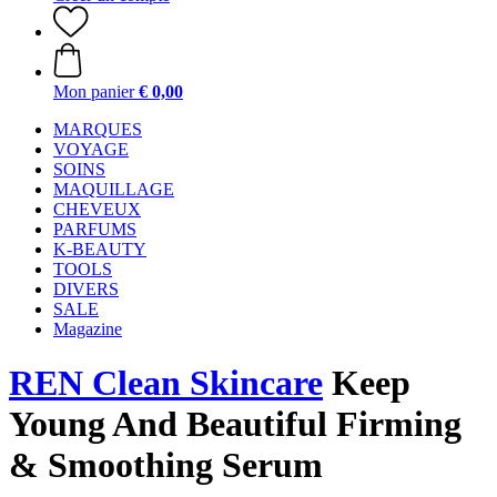
Mon panier
€ 0,00
MARQUES
VOYAGE
SOINS
MAQUILLAGE
CHEVEUX
PARFUMS
K-BEAUTY
TOOLS
DIVERS
SALE
Magazine
REN Clean Skincare
Keep
Young And Beautiful Firming
& Smoothing Serum