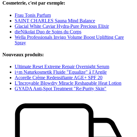
Cosmeterie, c'est par exemple:
Frau Tonis Parfum
SAINT CHARLES Sauna Mind Balance
Glacial White Caviar Hydra-Pure Precious Elixir
dieNikolai Duo de Soins du Corps
Wella Professionals Invigo Volume Boost Uplifting Care
Spray
Nouveaux produits:
Ultimate Reset Extreme Repair Overnight Serum
i+m Naturkosmetik Fluide "Equalize" à l'Argile
Acorelle Crème Redensifiante AGE+ SPF 20
L'Incroyable Blowdry Miracle Reshapable Heat Lotion
GYADA Anti-Spot Treatment "Re:Purity Skin"