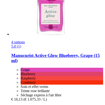
4 options
5.0 (1)
Manucurist
Active Glow Blueberry, Grape (15
ml)
Grape
Blueberry
Raspberry
Cranberry
Soin et effet vernis
Teinte rose brillante
Séchage express à l'air libre
€ 16,13
(€ 1.075,33 / L)