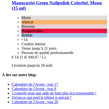
Manucurist
Green Nailpolish Colorful, Moon
(15 ml)
Moon
Abricot
Blossom
Bougainvillea
Bubble
+14
Couleur intense
Tenue jusqu’à 21 jours
Pinceau de qualité professionnelle
€ 14,11
(€ 940,67 / L)
Livraison jusqu'au 26 août
À lire sur notre blog:
Calendrier de l'Avent : jour 17
Calendrier de l'Avent : jour 8
5 conseils pour une salle de bain plus éco-responsable !
Qu'est-ce qui rend le rétinol si spécial ?
Calendrier de l'Avent : jour 20