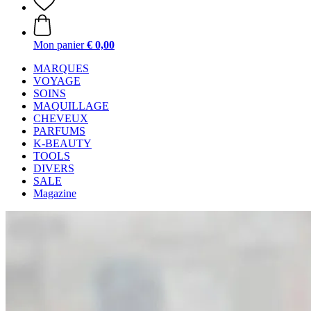
Mon panier
€ 0,00
MARQUES
VOYAGE
SOINS
MAQUILLAGE
CHEVEUX
PARFUMS
K-BEAUTY
TOOLS
DIVERS
SALE
Magazine