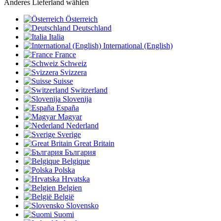
Anderes Lieferland wählen
Österreich
Deutschland
Italia
International (English)
France
Schweiz
Svizzera
Suisse
Switzerland
Slovenija
España
Magyar
Nederland
Sverige
Great Britain
България
Belgique
Polska
Hrvatska
Belgien
België
Slovensko
Suomi