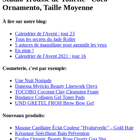
Ornamento, Taille Moyenne
À lire sur notre blog:
Calendrier de l'Avent : jour 23
Tous les secrets du Jade Roller
5 astuces de maquillage pour agrandir les yeux
En piste !
Calendrier de l'Avent 2021 : jour 16
Cosmeterie, c'est par exemple:
Une Nuit Nomade
Danessa Myricks Beauty Linework Onyx
TOCOBO Coconut Clay Cleansing Foam
Biodance Collagen Gel Toner Pads
UND GRETEL FROH Brow Bow Gel
Nouveaux produits:
Masque Capillaire Éclat Couleur "Hyalurvedic" - Gold Hair
Kérastase Spécifique Bain Prévention
Evolve Organic Beauty Rose Quartz Gua Sha