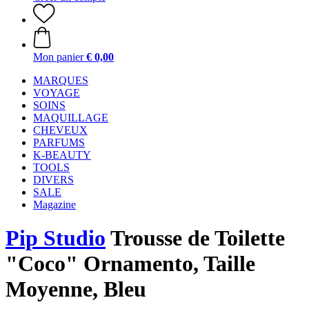
Mon panier
€ 0,00
MARQUES
VOYAGE
SOINS
MAQUILLAGE
CHEVEUX
PARFUMS
K-BEAUTY
TOOLS
DIVERS
SALE
Magazine
Pip Studio
Trousse de Toilette
"Coco" Ornamento, Taille
Moyenne, Bleu