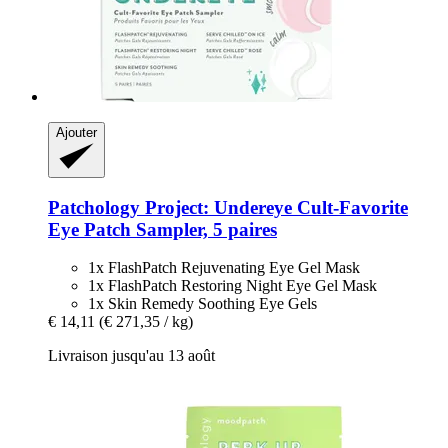
Ajouter
Patchology
Project: Undereye Cult-​Favorite
Eye Patch Sampler, 5 paires
1x FlashPatch Rejuvenating Eye Gel Mask
1x FlashPatch Restoring Night Eye Gel Mask
1x Skin Remedy Soothing Eye Gels
€ 14,11
(€ 271,35 / kg)
Livraison jusqu'au 13 août