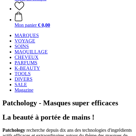
Mon panier
€ 0,00
MARQUES
VOYAGE
SOINS
MAQUILLAGE
CHEVEUX
PARFUMS
K-BEAUTY
TOOLS
DIVERS
SALE
Magazine
Patchology - Masques super efficaces
La beauté à portée de mains !
Patchology
recherche depuis dix ans des technologies d'ingrédients
actifs efficaces et extraordinaires autour du thème des masques de