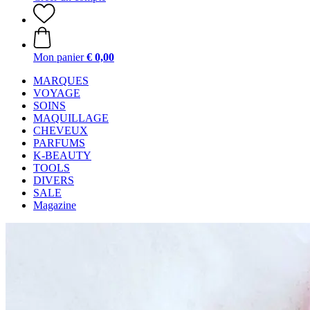
Mon panier
€ 0,00
MARQUES
VOYAGE
SOINS
MAQUILLAGE
CHEVEUX
PARFUMS
K-BEAUTY
TOOLS
DIVERS
SALE
Magazine