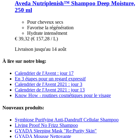
Aveda
Nutriplenish™ Shampoo Deep Moisture,
250 ml
Pour cheveux secs
Favorise la régénération
Hydrate intensément
€ 39,32
(€ 157,28 / L)
Livraison jusqu'au 14 août
À lire sur notre blog:
Calendrier de l'Avent : jour 17
En 3 étapes pour un regard expressif
Calendrier de l'Avent 2021 : jour 3
Calendrier de l'Avent 2021 : jour 13
Know How - routines cosmétiques pour le visage
Nouveaux produits:
Symbiose Purifying Anti-Dandruff Cellular Shampoo
Living Proof No Frizz Shampoo
GYADA Sleeping Mask "Re:Purity Skin"
GYADA Mousse Nettoyante