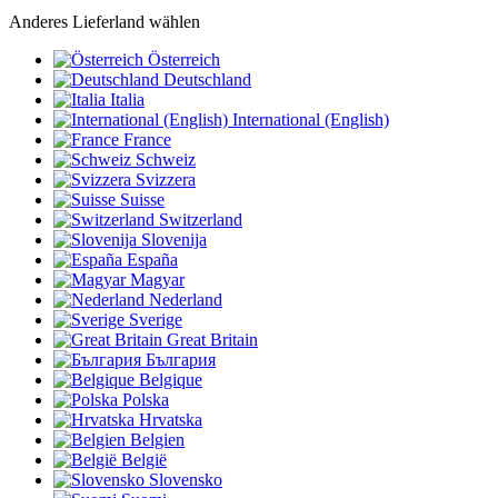
Anderes Lieferland wählen
Österreich
Deutschland
Italia
International (English)
France
Schweiz
Svizzera
Suisse
Switzerland
Slovenija
España
Magyar
Nederland
Sverige
Great Britain
България
Belgique
Polska
Hrvatska
Belgien
België
Slovensko