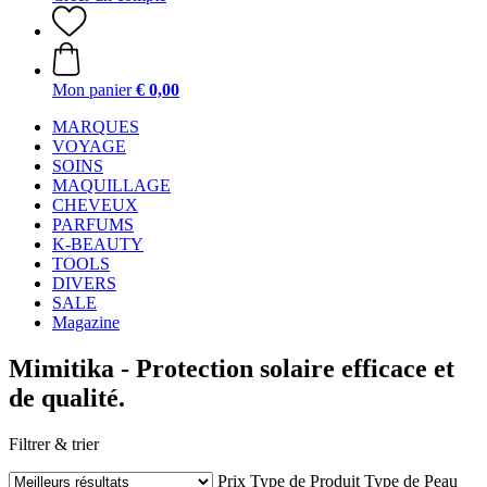
Mon panier
€ 0,00
MARQUES
VOYAGE
SOINS
MAQUILLAGE
CHEVEUX
PARFUMS
K-BEAUTY
TOOLS
DIVERS
SALE
Magazine
Mimitika - Protection solaire efficace et
de qualité.
Filtrer & trier
Prix
Type de Produit
Type de Peau