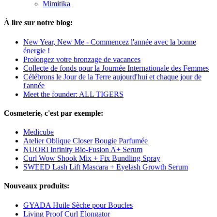
Mimitika
À lire sur notre blog:
New Year, New Me - Commencez l'année avec la bonne
énergie !
Prolongez votre bronzage de vacances
Collecte de fonds pour la Journée Internationale des Femmes
Célébrons le Jour de la Terre aujourd'hui et chaque jour de
l'année
Meet the founder: ALL TIGERS
Cosmeterie, c'est par exemple:
Medicube
Atelier Oblique Closer Bougie Parfumée
NUORI Infinity Bio-Fusion A+ Serum
Curl Wow Shook Mix + Fix Bundling Spray
SWEED Lash Lift Mascara + Eyelash Growth Serum
Nouveaux produits:
GYADA Huile Sèche pour Boucles
Living Proof Curl Elongator