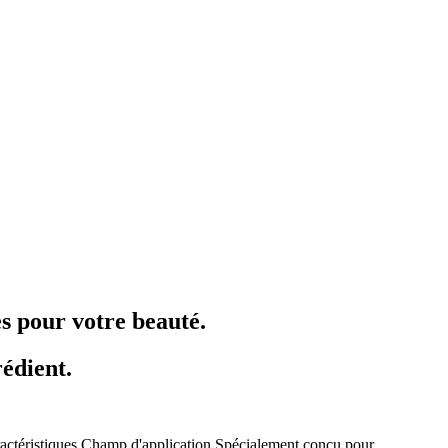
 pour votre beauté.
rédient.
actéristiques
Champ d'application
Spécialement conçu pour