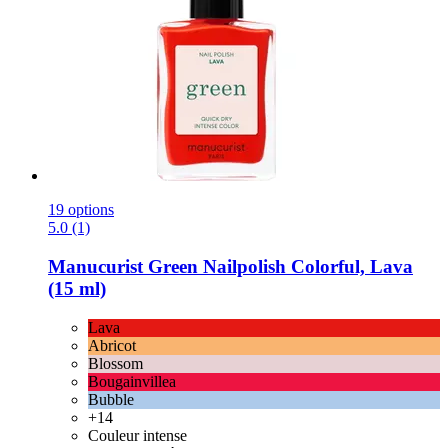
19 options
5.0 (1)
Manucurist
Green Nailpolish Colorful, Lava
(15 ml)
Lava
Abricot
Blossom
Bougainvillea
Bubble
+14
Couleur intense