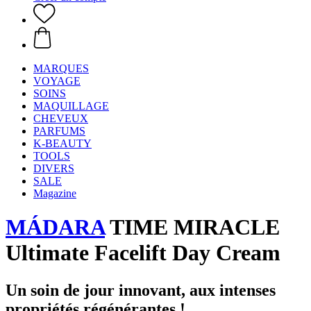
MARQUES
VOYAGE
SOINS
MAQUILLAGE
CHEVEUX
PARFUMS
K-BEAUTY
TOOLS
DIVERS
SALE
Magazine
MÁDARA
TIME MIRACLE
Ultimate Facelift Day Cream
Un soin de jour innovant, aux intenses
propriétés régénérantes !