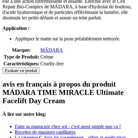
elle a une action raffermissante et lissante. Enrichie avec le Cell
Repair Bio-Complex de MÁDARA, à base d'hydrolat de bouleau,
d'acide hyaluronique et de particules réfléchissant la lumière, elle
dissimule les petits défauts et assure un teint parfait.
Application :
Appliquer le matin sur la peau préalablement nettoyée.
Marque:
MÁDARA
Type de Produit:
Crème
Caractéristiques:
Cruelty-free
Evaluer ce produit
avis en français à propos du produit
MÁDARA TIME MIRACLE Ultimate
Facelift Day Cream
À lire sur notre blog:
Faire sa manucure chez soi - c'est aussi simple que ça !
Recettes de masques capillaires
La vitamine C dans les cosmétiques - effets et application