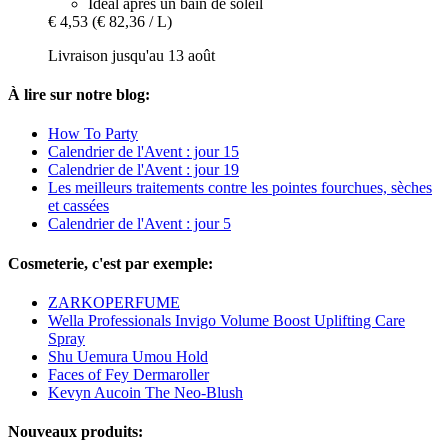
Idéal après un bain de soleil
€ 4,53
(€ 82,36 / L)
Livraison jusqu'au 13 août
À lire sur notre blog:
How To Party
Calendrier de l'Avent : jour 15
Calendrier de l'Avent : jour 19
Les meilleurs traitements contre les pointes fourchues, sèches
et cassées
Calendrier de l'Avent : jour 5
Cosmeterie, c'est par exemple:
ZARKOPERFUME
Wella Professionals Invigo Volume Boost Uplifting Care
Spray
Shu Uemura Umou Hold
Faces of Fey Dermaroller
Kevyn Aucoin The Neo-Blush
Nouveaux produits: