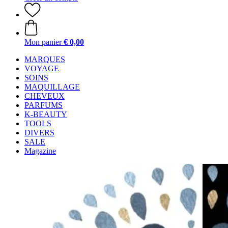
Mon panier
€ 0,00
MARQUES
VOYAGE
SOINS
MAQUILLAGE
CHEVEUX
PARFUMS
K-BEAUTY
TOOLS
DIVERS
SALE
Magazine