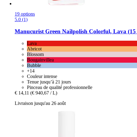
19 options
5.0 (1)
Manucurist
Green Nailpolish Colorful, Lava (15
Lava
Abricot
Blossom
Bougainvillea
Bubble
+14
Couleur intense
Tenue jusqu’à 21 jours
Pinceau de qualité professionnelle
€ 14,11
(€ 940,67 / L)
Livraison jusqu'au 26 août