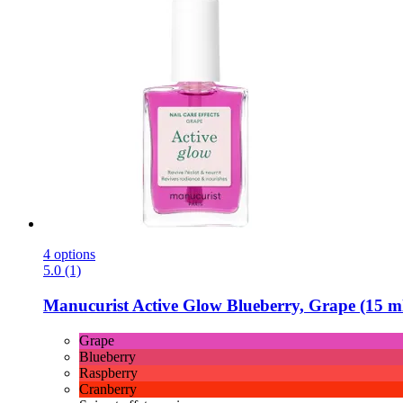
4 options
5.0 (1)
Manucurist
Active Glow Blueberry, Grape (15 m
Grape
Blueberry
Raspberry
Cranberry