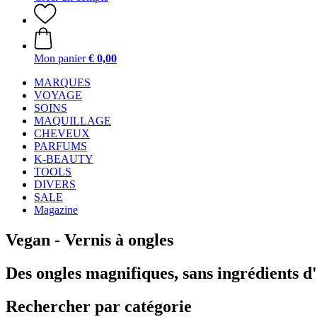
Mon panier
€ 0,00
MARQUES
VOYAGE
SOINS
MAQUILLAGE
CHEVEUX
PARFUMS
K-BEAUTY
TOOLS
DIVERS
SALE
Magazine
Vegan - Vernis à ongles
Des ongles magnifiques, sans ingrédients d
Rechercher par catégorie