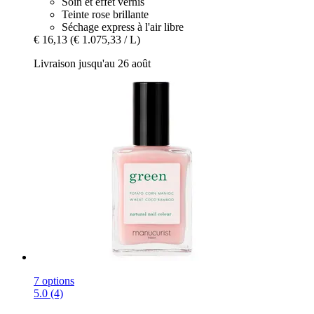
Soin et effet vernis
Teinte rose brillante
Séchage express à l'air libre
€ 16,13
(€ 1.075,33 / L)
Livraison jusqu'au 26 août
7 options
5.0 (4)