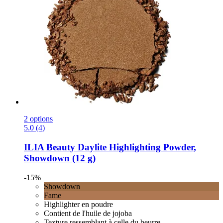
2 options
5.0 (4)
ILIA Beauty
Daylite Highlighting Powder,
Showdown (12 g)
-15%
Showdown
Fame
Highlighter en poudre
Contient de l'huile de jojoba
Texture ressemblant à celle du beurre