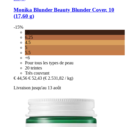
Monika Blunder Beauty
Blunder Cover, 10
(17,60 g)
-15%
10
6.25
4.5
5
5.5
+6
Pour tous les types de peau
20 teintes
Très couvrant
€ 44,56
€ 52,43
(€ 2.531,82 / kg)
Livraison jusqu'au 13 août