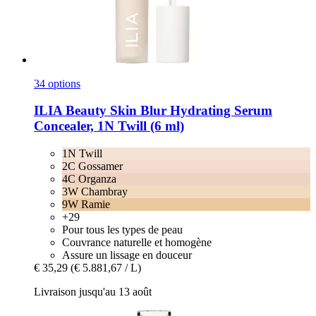
34 options
ILIA Beauty
Skin Blur Hydrating Serum
Concealer, 1N Twill (6 ml)
1N Twill
2C Gossamer
4C Organza
3W Chambray
9W Ramie
+29
Pour tous les types de peau
Couvrance naturelle et homogène
Assure un lissage en douceur
€ 35,29
(€ 5.881,67 / L)
Livraison jusqu'au 13 août