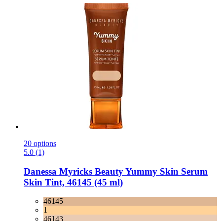
20 options
5.0 (1)
Danessa Myricks Beauty
Yummy Skin Serum
Skin Tint, 46145 (45 ml)
46145
1
46143