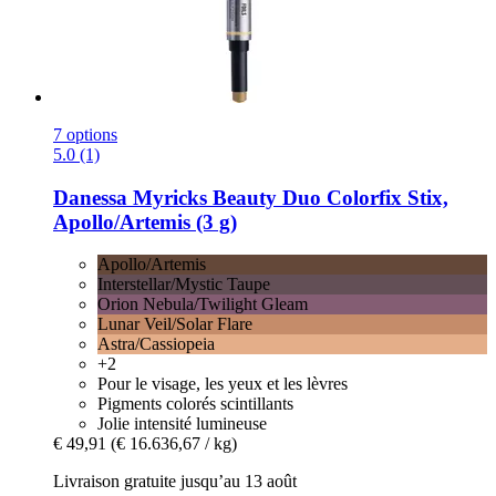
7 options
5.0 (1)
Danessa Myricks Beauty
Duo Colorfix Stix,
Apollo/Artemis (3 g)
Apollo/Artemis
Interstellar/Mystic Taupe
Orion Nebula/Twilight Gleam
Lunar Veil/Solar Flare
Astra/Cassiopeia
+2
Pour le visage, les yeux et les lèvres
Pigments colorés scintillants
Jolie intensité lumineuse
€ 49,91
(€ 16.636,67 / kg)
Livraison gratuite jusqu’au 13 août