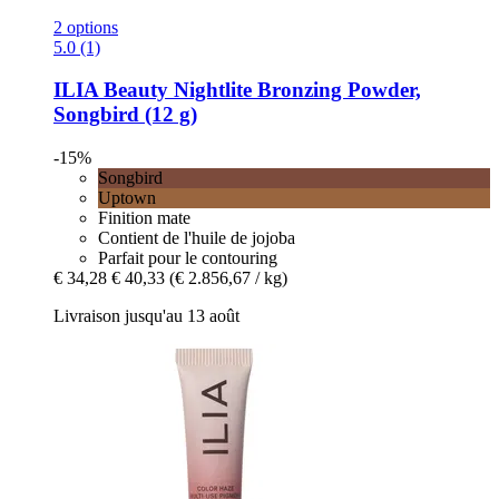
2 options
5.0 (1)
ILIA Beauty
Nightlite Bronzing Powder,
Songbird (12 g)
-15%
Songbird
Uptown
Finition mate
Contient de l'huile de jojoba
Parfait pour le contouring
€ 34,28
€ 40,33
(€ 2.856,67 / kg)
Livraison jusqu'au 13 août