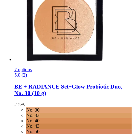
7 options
5.0 (2)
BE + RADIANCE
Set+Glow Probiotic Duo,
No. 30 (10 g)
-15%
No. 30
No. 33
No. 40
No. 43
No. 50