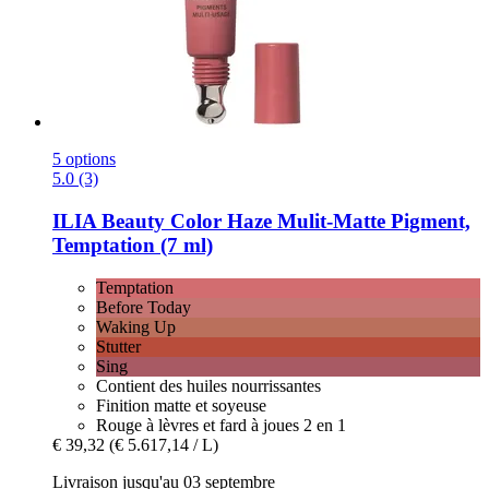
5 options
5.0 (3)
ILIA Beauty
Color Haze Mulit-​Matte Pigment,
Temptation (7 ml)
Temptation
Before Today
Waking Up
Stutter
Sing
Contient des huiles nourrissantes
Finition matte et soyeuse
Rouge à lèvres et fard à joues 2 en 1
€ 39,32
(€ 5.617,14 / L)
Livraison jusqu'au 03 septembre