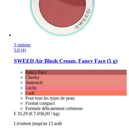
5 options
5.0 (4)
SWEED
Air Blush Cream, Fancy Face (5 g)
Fancy Face
Cheeky
Suntouch
Lucky
Lush
Pour tous les types de peau
Format compact
Formule délicatement crémeuse
€ 35,29
(€ 7.058,00 / kg)
Livraison jusqu'au 13 août