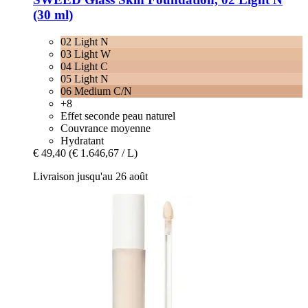
(30 ml)
02 Light N
03 Light W
04 Light C
05 Light N
06 Medium C/N
+8
Effet seconde peau naturel
Couvrance moyenne
Hydratant
€ 49,40
(€ 1.646,67 / L)
Livraison jusqu'au 26 août