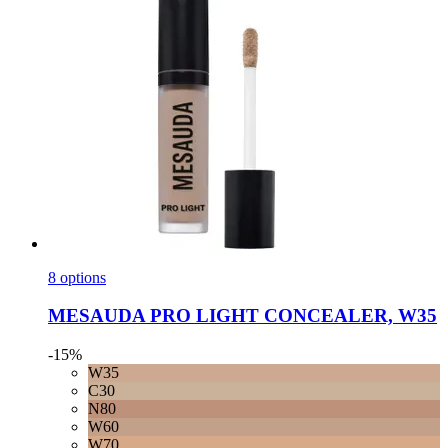
8 options
MESAUDA
PRO LIGHT CONCEALER, W35
-15%
W35
C30
N80
W60
W70