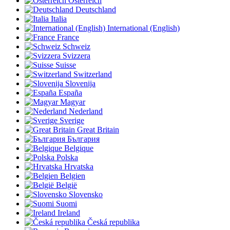
Österreich
Deutschland
Italia
International (English)
France
Schweiz
Svizzera
Suisse
Switzerland
Slovenija
España
Magyar
Nederland
Sverige
Great Britain
България
Belgique
Polska
Hrvatska
Belgien
België
Slovensko
Suomi
Ireland
Česká republika