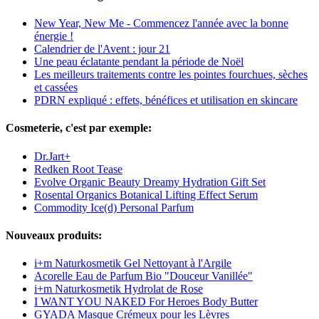
New Year, New Me - Commencez l'année avec la bonne
énergie !
Calendrier de l'Avent : jour 21
Une peau éclatante pendant la période de Noël
Les meilleurs traitements contre les pointes fourchues, sèches
et cassées
PDRN expliqué : effets, bénéfices et utilisation en skincare
Cosmeterie, c'est par exemple:
Dr.Jart+
Redken Root Tease
Evolve Organic Beauty Dreamy Hydration Gift Set
Rosental Organics Botanical Lifting Effect Serum
Commodity Ice(d) Personal Parfum
Nouveaux produits:
i+m Naturkosmetik Gel Nettoyant à l'Argile
Acorelle Eau de Parfum Bio "Douceur Vanillée"
i+m Naturkosmetik Hydrolat de Rose
I WANT YOU NAKED For Heroes Body Butter
GYADA Masque Crémeux pour les Lèvres