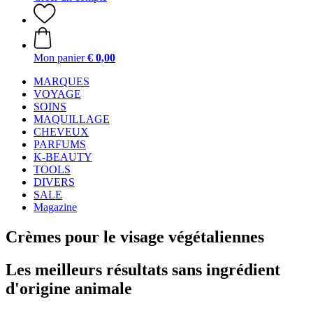
Mon panier
€ 0,00
MARQUES
VOYAGE
SOINS
MAQUILLAGE
CHEVEUX
PARFUMS
K-BEAUTY
TOOLS
DIVERS
SALE
Magazine
Crèmes pour le visage végétaliennes
Les meilleurs résultats sans ingrédient
d'origine animale