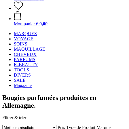
Mon panier
€ 0,00
MARQUES
VOYAGE
SOINS
MAQUILLAGE
CHEVEUX
PARFUMS
K-BEAUTY
TOOLS
DIVERS
SALE
Magazine
Bougies parfumées produites en
Allemagne.
Filtrer & trier
Prix
Type de Produit
Marque