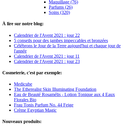
Maquillage (76)
Parfums (26)
Soins (320)
À lire sur notre blog:
Calendrier de l'Avent 2021 : jour 22
5 conseils pour des jambes impeccables et bronzées
Célébrons le Jour de la Terre aujourd'hui et chaque jour de
l'année
Calendrier de l'Avent 2021 : jour 11
Calendrier de l'Avent 2021 : jour 23
Cosmeterie, c'est par exemple:
Medicube
The Etherealist Skin Illuminating Foundation
Eau de Beauté Rosamélis - Lotion Tonique aux 4 Eaux
Florales Bio
Frau Tonis Parfum No. 44 Feige
Crème Egyptian Magic
Nouveaux produits: