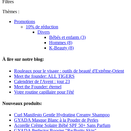
Filtres
Thèmes :
Promotions
10% de réduction
Divers
Bébés et enfants (3)
Hommes (8)
K-Beauty (8)
À lire sur notre blog:
Rouleaux pour le visage : outils de beauté d'Extrême-Orient
Meet the founder: ALL TIGERS
Calendrier de l'Avent : jour 23
Meet the Founder: éternel
Votre routine capillaire pour l'été
Nouveaux produits:
Curl Manifesto Gentle Hydrating Creamy Shampoo
GYADA Masque Blanc à la Poudre de Perles
Acorelle Crème Solaire Bébé SPF 50+ Sans Parfum
GYADA Perfector Booster "Re:Purity Skin"