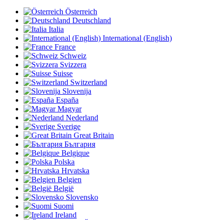
Österreich
Deutschland
Italia
International (English)
France
Schweiz
Svizzera
Suisse
Switzerland
Slovenija
España
Magyar
Nederland
Sverige
Great Britain
България
Belgique
Polska
Hrvatska
Belgien
België
Slovensko
Suomi
Ireland