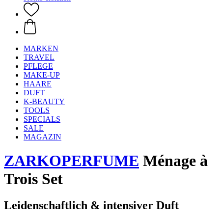
MARKEN
TRAVEL
PFLEGE
MAKE-UP
HAARE
DUFT
K-BEAUTY
TOOLS
SPECIALS
SALE
MAGAZIN
ZARKOPERFUME
Ménage à
Trois Set
Leidenschaftlich & intensiver Duft