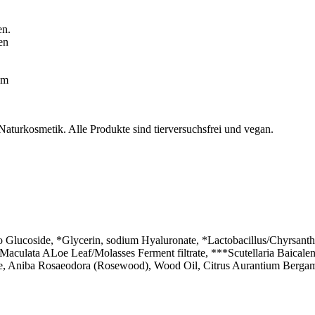
en.
en
em
 Naturkosmetik. Alle Produkte sind tierversuchsfrei und vegan.
 Glucoside, *Glycerin, sodium Hyaluronate, *Lactobacillus/Chyrsant
Maculata ALoe Leaf/Molasses Ferment filtrate, ***Scutellaria Baicalen
ide, Aniba Rosaeodora (Rosewood), Wood Oil, Citrus Aurantium Berga