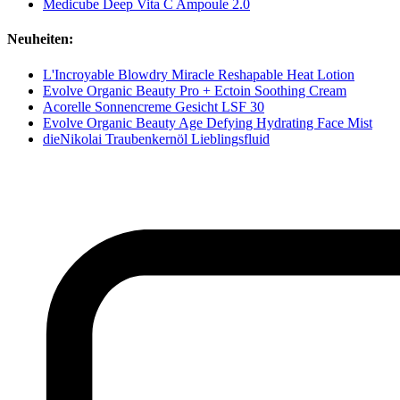
Medicube Deep Vita C Ampoule 2.0
Neuheiten:
L'Incroyable Blowdry Miracle Reshapable Heat Lotion
Evolve Organic Beauty Pro + Ectoin Soothing Cream
Acorelle Sonnencreme Gesicht LSF 30
Evolve Organic Beauty Age Defying Hydrating Face Mist
dieNikolai Traubenkernöl Lieblingsfluid