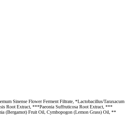
hemum Sinense Flower Ferment Filtrate, *Lactobacillus/Taraxacum
sis Root Extract, ***Paeonia Suffruticosa Root Extract, ***
mia (Bergamot) Fruit Oil, Cymbopogon (Lemon Grass) Oil, **