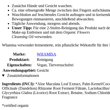
Zunächst Hände und Gesicht waschen.
Ca. eine erbsengroße Menge zwischen den Fingern aufschäum
Waschlotion auf feuchtendes Gesicht auftragen und in kreisend
Bewegungen einmassieren, anschließend abwaschen.
Tägliche Anwendung, morgens und abends.
Unser Tipp:
Für eine 2-Stufen-Reinigung das Produkt nach d
Make-up Entfernen und mit dem
Organic Flowers
Cleansing Oil
verwenden.
Whamisa verwendet fermentierte, rein pflanzliche Wirkstoffe für ihre
Marke:
WHAMISA
Produktart:
Reinigung
Eigenschaften:
Vegan, Tierversuchsfrei
Anwendungsgebiet:
Gesicht
Zusatzinformationen
Ingredients (INCI):
*Aloe Maculata Leaf Extract, Palm Kernel/Coco
Officinale (Dandelion) Rhizome Root Ferment Filtrate, Lactobacillus/
Glycyrrhiza Glabra (Licorice) Root Extract, Betaine, Sodium Chlor
Fragrance
*certified organic