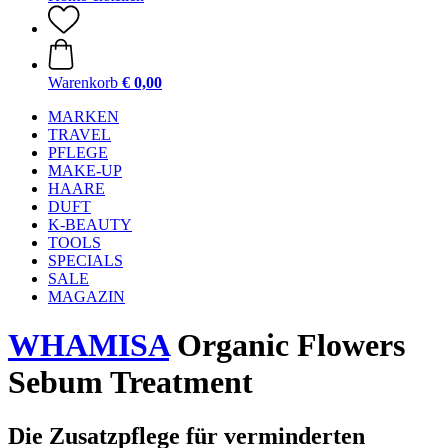
Warenkorb
€ 0,00
MARKEN
TRAVEL
PFLEGE
MAKE-UP
HAARE
DUFT
K-BEAUTY
TOOLS
SPECIALS
SALE
MAGAZIN
WHAMISA
Organic Flowers
Sebum Treatment
Die Zusatzpflege für verminderten