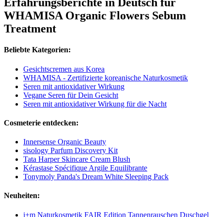
Erfahrungsberichte in Deutsch für
WHAMISA Organic Flowers Sebum
Treatment
Beliebte Kategorien:
Gesichtscremen aus Korea
WHAMISA - Zertifizierte koreanische Naturkosmetik
Seren mit antioxidativer Wirkung
Vegane Seren für Dein Gesicht
Seren mit antioxidativer Wirkung für die Nacht
Cosmeterie entdecken:
Innersense Organic Beauty
sisology Parfum Discovery Kit
Tata Harper Skincare Cream Blush
Kérastase Spécifique Argile Equilibrante
Tonymoly Panda's Dream White Sleeping Pack
Neuheiten:
i+m Naturkosmetik FAIR Edition Tannenrauschen Duschgel