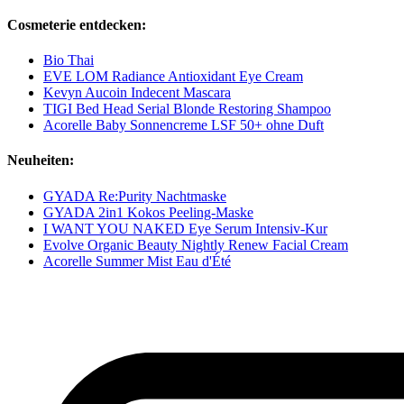
Cosmeterie entdecken:
Bio Thai
EVE LOM Radiance Antioxidant Eye Cream
Kevyn Aucoin Indecent Mascara
TIGI Bed Head Serial Blonde Restoring Shampoo
Acorelle Baby Sonnencreme LSF 50+ ohne Duft
Neuheiten:
GYADA Re:Purity Nachtmaske
GYADA 2in1 Kokos Peeling-Maske
I WANT YOU NAKED Eye Serum Intensiv-Kur
Evolve Organic Beauty Nightly Renew Facial Cream
Acorelle Summer Mist Eau d'Été