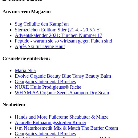
Aus unserem Magazin:
Sag Cellulite den Kampf an
Sternzeichen Edition: Stier (21.4. - 20.5.) ♉︎
Adventskalender 2021: Türchen Nummer 17
Peptide - warum sie so wirksam gegen Falten sind
Après Ski für Deine Haut
Cosmeterie entdecken:
Maria Nila
Evolve Organic Beauty Blue Tansy Beauty Balm
Georganics Interdental Brushes
NUXE Huile Prodigieuse® Riche
WHAMISA Organic Seeds Shampoo Dry Scalp
Neuheiten:
Hands and More Fußcreme Sheabutter & Minze
Acorelle Enthaarungsstreifen Körper
i+m Naturkosmetik Mix & Match The Barrier Cream
Georganics Interdental Brushes