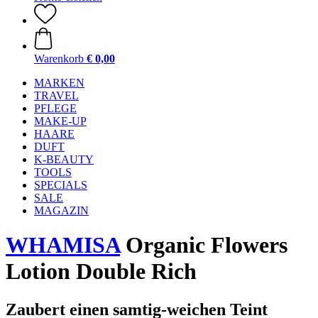
Warenkorb
€ 0,00
MARKEN
TRAVEL
PFLEGE
MAKE-UP
HAARE
DUFT
K-BEAUTY
TOOLS
SPECIALS
SALE
MAGAZIN
WHAMISA
Organic Flowers
Lotion Double Rich
Zaubert einen samtig-weichen Teint