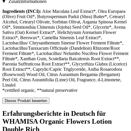
Zusatzinformationen
Ingredients (INCI):
Aloe Maculata Leaf Extract*, Olea Europaea
(Olive) Fruit Oil*, Butyrospermum Parkii (Shea) Butter*, Cetearyl
Alcohol, Cetearyl Olivate, Sorbitan Olivat, Argania Spinosa Kernel
Oil*, Simmondsia Chinensis (Jojoba) Seed Oil*, Glycerin*, Avena
Sativa (Oat) Kernel Extract*, Helichrysum Arenarium Flower
Extract*, Beeswax*, Camellia Sinensis Leaf Extract*,
Lactobacillus/ Chrysanthemum Sinense Flower Ferment Filtrate*,
Lactobacillus/Taraxacum Officinale (Dandelion) Rhizome/Root
Ferment Filtrate*, Lactobacillus/ Nelumbo Nucifera Flower Ferment
Filtrate*, Xanthan Gum, Scutellaria Baicalensis Root Extract**,
Paeonia Suffruticosa Root Extract**, Glycyrrhiza Glabra (Licorice)
Root Extract**, Caprylic/Capric Triglyceride, Aniba Rosaeodora
(Rosewood) Wood Oil, Citrus Aurantium Bergamia (Bergamot)
Peel Oil, Citrus Aurantifolia (Lime) Oil, Fragrance, d-Limonene,
Linalol
*certified organic, **natural preservative
Dieses Produkt bewerten
Erfahrungsberichte in Deutsch für
WHAMISA Organic Flowers Lotion
Double Rich