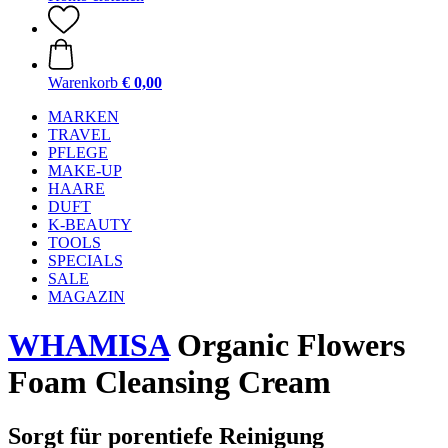
Warenkorb
€ 0,00
MARKEN
TRAVEL
PFLEGE
MAKE-UP
HAARE
DUFT
K-BEAUTY
TOOLS
SPECIALS
SALE
MAGAZIN
WHAMISA
Organic Flowers
Foam Cleansing Cream
Sorgt für porentiefe Reinigung