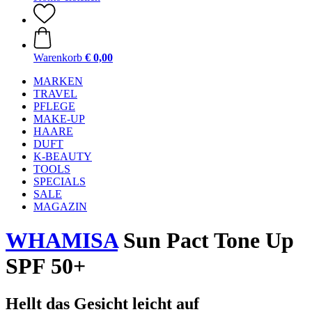
Warenkorb
€ 0,00
MARKEN
TRAVEL
PFLEGE
MAKE-UP
HAARE
DUFT
K-BEAUTY
TOOLS
SPECIALS
SALE
MAGAZIN
WHAMISA
Sun Pact Tone Up
SPF 50+
Hellt das Gesicht leicht auf