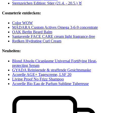
Sternzeichen Edition: Stier (21.4. - 20.5.) ♉︎
Cosmeterie entdecken:
Color WOW
MÁDARA Custom Actives Omega 3-6-9 concentrate
OAK Berlin Beard Balm
Santaverde FACE CARE cream light fragrance-free
Redken Hydrating Curl Cream
Neuheiten:
Blond Absolu Cicaplasme Universal Fortifying Heat-
protecting Serum
GYADA Reinigende & straffende Gesichtsmaske
Acorelle AGE+ Tagescreme, LSF 20
Living Proof No Frizz Shampoo
Acorelle Bio Eau de Parfum Sublime Tubereuse