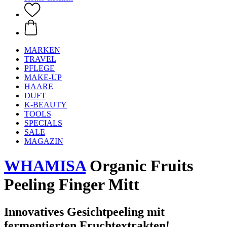
MARKEN
TRAVEL
PFLEGE
MAKE-UP
HAARE
DUFT
K-BEAUTY
TOOLS
SPECIALS
SALE
MAGAZIN
WHAMISA
Organic Fruits
Peeling Finger Mitt
Innovatives Gesichtpeeling mit
fermentierten Fruchtextrakten!