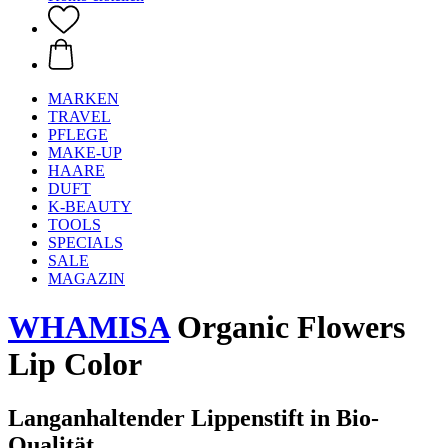
MARKEN
TRAVEL
PFLEGE
MAKE-UP
HAARE
DUFT
K-BEAUTY
TOOLS
SPECIALS
SALE
MAGAZIN
WHAMISA
Organic Flowers
Lip Color
Langanhaltender Lippenstift in Bio-
Qualität