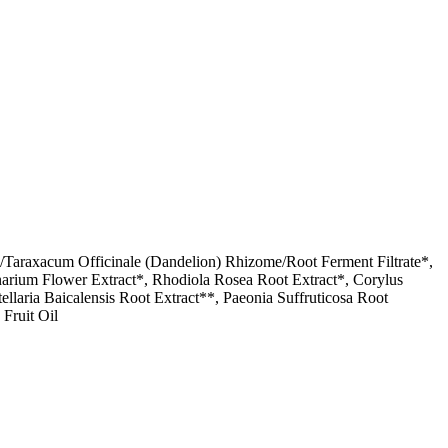
s/Taraxacum Officinale (Dandelion) Rhizome/Root Ferment Filtrate*,
narium Flower Extract*, Rhodiola Rosea Root Extract*, Corylus
ellaria Baicalensis Root Extract**, Paeonia Suffruticosa Root
Fruit Oil