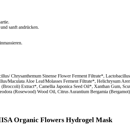
rtie.
n und sanft andrücken.
inmassieren.
illus/ Chrysanthemum Sinense Flower Ferment Filtrate*, Lactobacillu
illus/Maculata Aloe Leaf/Molasses Ferment Filtrate*, Helichrysum Are
ca (Broccoli) Extract*, Camellia Japonica Seed Oil*, Xanthan Gum, Scut
saeodora (Rosewood) Wood Oil, Citrus Aurantium Bergamia (Bergamot) 
MISA Organic Flowers Hydrogel Mask