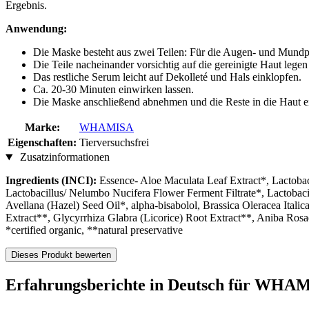
Ergebnis.
Anwendung:
Die Maske besteht aus zwei Teilen: Für die Augen- und Mundpa
Die Teile nacheinander vorsichtig auf die gereinigte Haut lege
Das restliche Serum leicht auf Dekolleté und Hals einklopfen.
Ca. 20-30 Minuten einwirken lassen.
Die Maske anschließend abnehmen und die Reste in die Haut e
Marke:
WHAMISA
Eigenschaften:
Tierversuchsfrei
Zusatzinformationen
Ingredients (INCI):
Essence- Aloe Maculata Leaf Extract*, Lactobac
Lactobacillus/ Nelumbo Nucifera Flower Ferment Filtrate*, Lactobac
Avellana (Hazel) Seed Oil*, alpha-bisabolol, Brassica Oleracea Itali
Extract**, Glycyrrhiza Glabra (Licorice) Root Extract**, Aniba Ro
*certified organic, **natural preservative
Dieses Produkt bewerten
Erfahrungsberichte in Deutsch für WHA