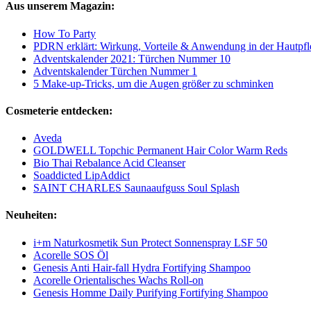
Aus unserem Magazin:
How To Party
PDRN erklärt: Wirkung, Vorteile & Anwendung in der Hautpfl
Adventskalender 2021: Türchen Nummer 10
Adventskalender Türchen Nummer 1
5 Make-up-Tricks, um die Augen größer zu schminken
Cosmeterie entdecken:
Aveda
GOLDWELL Topchic Permanent Hair Color Warm Reds
Bio Thai Rebalance Acid Cleanser
Soaddicted LipAddict
SAINT CHARLES Saunaaufguss Soul Splash
Neuheiten:
i+m Naturkosmetik Sun Protect Sonnenspray LSF 50
Acorelle SOS Öl
Genesis Anti Hair-fall Hydra Fortifying Shampoo
Acorelle Orientalisches Wachs Roll-on
Genesis Homme Daily Purifying Fortifying Shampoo