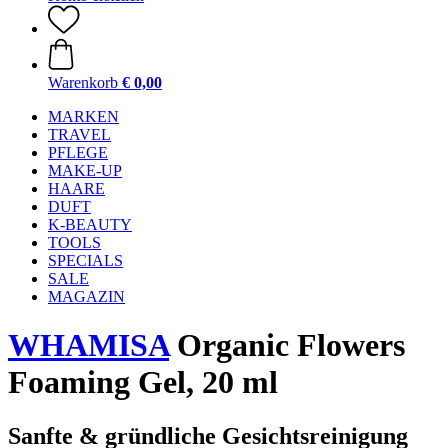
Warenkorb
€ 0,00
MARKEN
TRAVEL
PFLEGE
MAKE-UP
HAARE
DUFT
K-BEAUTY
TOOLS
SPECIALS
SALE
MAGAZIN
WHAMISA
Organic Flowers
Foaming Gel, 20 ml
Sanfte & gründliche Gesichtsreinigung