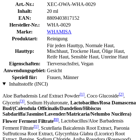
Art.-Nr.:
XEC-OWA-WHA-0029
Inhalt:
20 ml
EAN:
8809403817152
Hersteller-Nr.:
WHA-0029
Marke:
WHAMISA
Produktart:
Reinigung
Für jeden Hauttyp, Normale Haut,
Hauttyp:
Mischhaut, Trockene Haut, Ölige Haut,
Reife Haut, Sensible Haut, Unreine Haut
Eigenschaften:
Tierversuchsfrei, Vegan
Anwendungsgebiet:
Gesicht
Speziell für:
Frauen, Männer
Inhaltsstoffe (INCI)
[1]
[2]
Aloe Barbadensis Leaf Extract Powder
, Coco Glucoside
,
[3]
Glycerin
, Sodium Hyaluronate,
Lactobacillus/Rosa Damascena
Bud/(Calendula Officinalis/Dandelion/Hibiscus
Sabdariffa/Jasmine/Lavender/Matricaria/Nelumbo Nucifera)
[1]
Flower Ferment Filtrate
, Lactobacillus/Aloe Barbadensis
[1]
Ferment Filtrate
, Scutellaria Baicalensis Root Extract, Paeonia
Suffruticosa Root Extract, Glycyrrhiza Glabra (Licorice) Root
Extract, Betaine, Sodium Chloride, Aniba Rosodora (Rosewood)