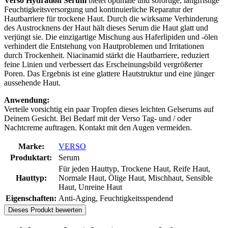
Verso Hydration Serum
bietet optimale und sofortige, langfristige
Feuchtigkeitsversorgung und kontinuierliche Reparatur der
Hautbarriere für trockene Haut. Durch die wirksame Verhinderung
des Austrocknens der Haut hält dieses Serum die Haut glatt und
verjüngt sie. Die einzigartige Mischung aus Haferlipiden und -ölen
verhindert die Entstehung von Hautproblemen und Irritationen
durch Trockenheit. Niacinamid stärkt die Hautbarriere, reduziert
feine Linien und verbessert das Erscheinungsbild vergrößerter
Poren. Das Ergebnis ist eine glattere Hautstruktur und eine jünger
aussehende Haut.
Anwendung:
Verteile vorsichtig ein paar Tropfen dieses leichten Gelserums auf
Deinem Gesicht. Bei Bedarf mit der Verso Tag- und / oder
Nachtcreme auftragen. Kontakt mit den Augen vermeiden.
Marke:
VERSO
Produktart:
Serum
Für jeden Hauttyp, Trockene Haut, Reife Haut,
Hauttyp:
Normale Haut, Ölige Haut, Mischhaut, Sensible
Haut, Unreine Haut
Eigenschaften:
Anti-Aging, Feuchtigkeitsspendend
Dieses Produkt bewerten