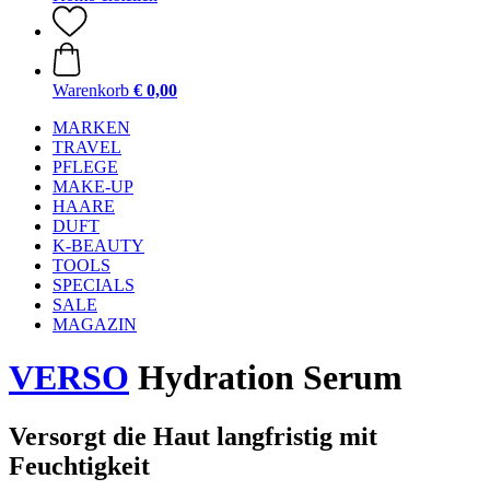
Warenkorb
€ 0,00
MARKEN
TRAVEL
PFLEGE
MAKE-UP
HAARE
DUFT
K-BEAUTY
TOOLS
SPECIALS
SALE
MAGAZIN
VERSO
Hydration Serum
Versorgt die Haut langfristig mit
Feuchtigkeit