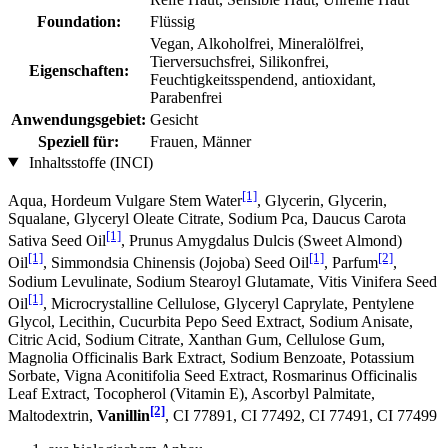
Foundation:
Flüssig
Vegan, Alkoholfrei, Mineralölfrei,
Tierversuchsfrei, Silikonfrei,
Eigenschaften:
Feuchtigkeitsspendend, antioxidant,
Parabenfrei
Anwendungsgebiet:
Gesicht
Speziell für:
Frauen, Männer
Inhaltsstoffe (INCI)
[1]
Aqua, Hordeum Vulgare Stem Water
, Glycerin, Glycerin,
Squalane, Glyceryl Oleate Citrate, Sodium Pca, Daucus Carota
[1]
Sativa Seed Oil
, Prunus Amygdalus Dulcis (Sweet Almond)
[1]
[1]
[2]
Oil
, Simmondsia Chinensis (Jojoba) Seed Oil
, Parfum
,
Sodium Levulinate, Sodium Stearoyl Glutamate, Vitis Vinifera Seed
[1]
Oil
, Microcrystalline Cellulose, Glyceryl Caprylate, Pentylene
Glycol, Lecithin, Cucurbita Pepo Seed Extract, Sodium Anisate,
Citric Acid, Sodium Citrate, Xanthan Gum, Cellulose Gum,
Magnolia Officinalis Bark Extract, Sodium Benzoate, Potassium
Sorbate, Vigna Aconitifolia Seed Extract, Rosmarinus Officinalis
Leaf Extract, Tocopherol (Vitamin E), Ascorbyl Palmitate,
[2]
Maltodextrin,
Vanillin
, CI 77891, CI 77492, CI 77491, CI 77499