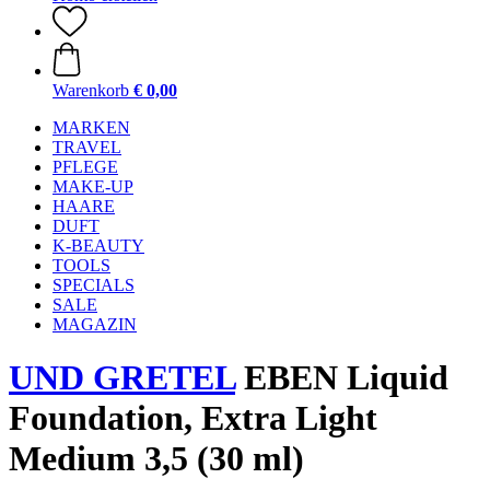
Warenkorb
€ 0,00
MARKEN
TRAVEL
PFLEGE
MAKE-UP
HAARE
DUFT
K-BEAUTY
TOOLS
SPECIALS
SALE
MAGAZIN
UND GRETEL
EBEN Liquid
Foundation, Extra Light
Medium 3,5 (30 ml)