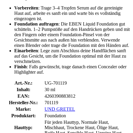
Vorbereiten
: Trage 3–4 Tropfen Serum auf die gereinigte
Haut auf, arbeite es sanft ein und warte bis es vollständig
eingezogen ist.
Foundation auftragen
: Die EBEN Liquid Foundation gut
schütteln. 1–2 Pumpstöße auf den Handrücken geben und mit
den Fingern oder einem Foundation-Pinsel von der
Gesichtsmitte aus nach außen hin verblenden. Verwende
einen Blender oder trage die Foundation mit den Händen auf.
Einarbeiten
: Lege zum Abschluss deine Handflächen sanft
auf das Gesicht, um die Foundation optimal mit der Haut zu
verschmelzen.
Finish
: Falls gewünscht, trage danach einen Concealer oder
Highlighter auf.
Art.-Nr.:
UG-701119
Inhalt:
30 ml
EAN:
4260390883812
Hersteller-Nr.:
701119
Marke:
UND GRETEL
Produktart:
Foundation
Für jeden Hauttyp, Normale Haut,
Hauttyp:
Mischhaut, Trockene Haut, Ölige Haut,
Reife Haut, Sensible Haut, Unreine Haut