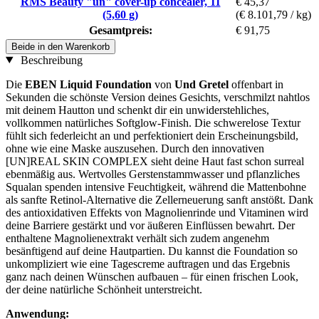
RMS Beauty "un" cover-up concealer, 11
€ 45,37
(5,60 g)
(€ 8.101,79 / kg)
Gesamtpreis:
€ 91,75
Beide in den Warenkorb
Beschreibung
Die
EBEN Liquid Foundation
von
Und Gretel
offenbart in
Sekunden die schönste Version deines Gesichts, verschmilzt nahtlos
mit deinem Hautton und schenkt dir ein unwiderstehliches,
vollkommen natürliches Softglow-Finish. Die schwerelose Textur
fühlt sich federleicht an und perfektioniert dein Erscheinungsbild,
ohne wie eine Maske auszusehen. Durch den innovativen
[UN]REAL SKIN COMPLEX sieht deine Haut fast schon surreal
ebenmäßig aus. Wertvolles Gerstenstammwasser und pflanzliches
Squalan spenden intensive Feuchtigkeit, während die Mattenbohne
als sanfte Retinol-Alternative die Zellerneuerung sanft anstößt. Dank
des antioxidativen Effekts von Magnolienrinde und Vitaminen wird
deine Barriere gestärkt und vor äußeren Einflüssen bewahrt. Der
enthaltene Magnolienextrakt verhält sich zudem angenehm
besänftigend auf deine Hautpartien. Du kannst die Foundation so
unkompliziert wie eine Tagescreme auftragen und das Ergebnis
ganz nach deinen Wünschen aufbauen – für einen frischen Look,
der deine natürliche Schönheit unterstreicht.
Anwendung: