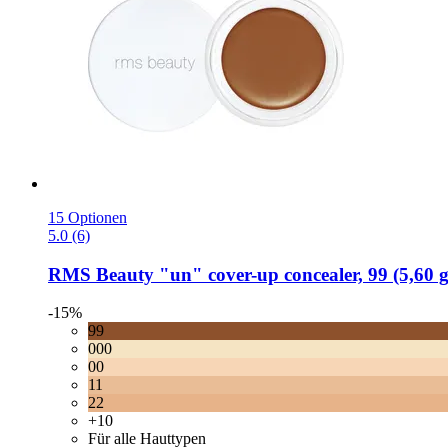
15 Optionen
5.0 (6)
RMS Beauty
"un" cover-​up concealer, 99 (5,60 g
-15%
99
000
00
11
22
+10
Für alle Hauttypen