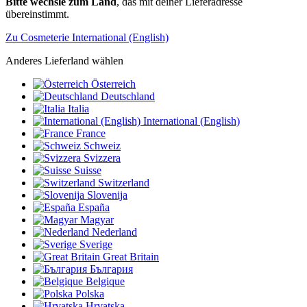
Bitte wechsle zum Land
, das mit deiner Lieferadresse
übereinstimmt.
Zu Cosmeterie International (English)
Anderes Lieferland wählen
Österreich
Deutschland
Italia
International (English)
France
Schweiz
Svizzera
Suisse
Switzerland
Slovenija
España
Magyar
Nederland
Sverige
Great Britain
България
Belgique
Polska
Hrvatska