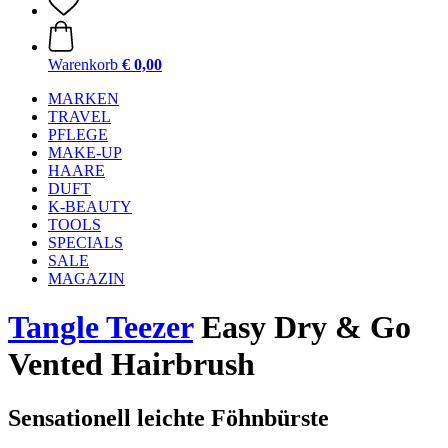
Warenkorb
€ 0,00
MARKEN
TRAVEL
PFLEGE
MAKE-UP
HAARE
DUFT
K-BEAUTY
TOOLS
SPECIALS
SALE
MAGAZIN
Tangle Teezer
Easy Dry & Go
Vented Hairbrush
Sensationell leichte Föhnbürste